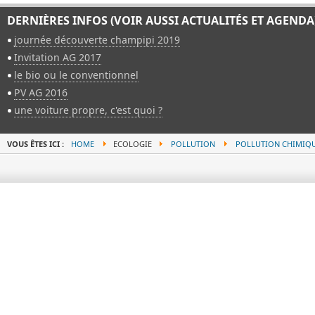
DERNIÈRES INFOS (VOIR AUSSI ACTUALITÉS ET AGENDA
journée découverte champipi 2019
Invitation AG 2017
le bio ou le conventionnel
PV AG 2016
une voiture propre, c'est quoi ?
VOUS ÊTES ICI :
HOME
ECOLOGIE
POLLUTION
POLLUTION CHIMIQ