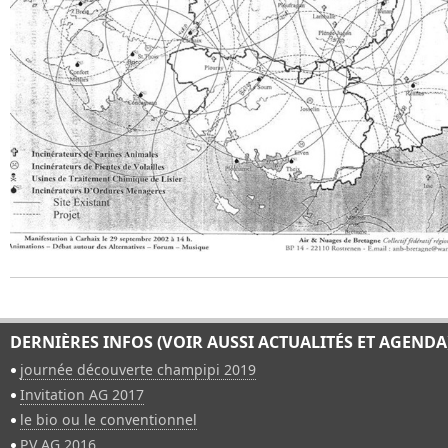
DERNIÈRES INFOS (VOIR AUSSI ACTUALITÉS ET AGENDA
journée découverte champipi 2019
Invitation AG 2017
le bio ou le conventionnel
PV AG 2016