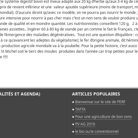
(le système digestif bovin est mieux adapté aux 20 kg d’herbe qu’aux 3-4 kg de céré
 prix de revient inférieur et une valeur ajoutée supérieure (moins de transport, 
mondial). D’aucuns diront qu’avec ce modèle, on ne pourra pas nourrir le monde ; c
re intensive pour nourrir à pas cher mais c’’est un non sens de vouloir produire
nde de qualité et en moindre quantité. Les nutritionnistes conseillent 120 g, 2 à
aines assiettes.. Ingérer 60 à 80 kg de viande par an comme le fait le Français, c
de l’émergence des maladies dégénératives. Tout est une question d’équilibre : c
 ce qu’avancent les adeptes du végétalisme); le fer d’origine animale, dit héminiq
a production agricole mondiale va à la poubelle. Pour la petite histoire, c’est auss
 St Michel soit le tiers des moules produites dans l’année car trop petites pour le
!!!!!
ALITÉS ET AGENDA)
ARTICLES POPULAIRES
Bienvenue sur le site de PERF
TAFTA
Pour une agriculture de bon sens
PV AG 2016
le bio ou le conventionnel