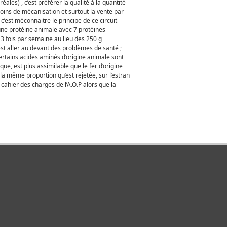
ales) , c’est préférer la qualité à la quantité
moins de mécanisation et surtout la vente par
’est méconnaitre le principe de ce circuit
 une protéine animale avec 7 protéines
 3 fois par semaine au lieu des 250 g
’est aller au devant des problèmes de santé ;
ertains acides aminés d’origine animale sont
ue, est plus assimilable que le fer d’origine
i la même proportion qu’est rejetée, sur l’estran
 cahier des charges de l’A.O.P alors que la