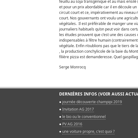
feuillu au soja transgénique et au mais ensilé 
et pour un prix abordable car il en découle un
circuit court et ce, impérativement au niveau 
court. Nos gouvernants ont voulu une agricultu
végétales. Il est préférable de manger une via
journaliers habituels qu’on peut voir dans cert
les études prouvent que c’est une des causes 
indispensables à l’être humain (contrairement à
végétale. Enfin n’oublions pas que le tiers de l
, la production conchylicole de la baie du Mont
filière pizza est demanderesse. Quel gaspillage 
Serge Monrocq
DERNIÈRES INFOS (VOIR AUSSI ACTU
journée découverte champipi 2019
Invitation AG 2017
le bio ou le conventionnel
PV AG 2016
une voiture propre, c'est quoi ?