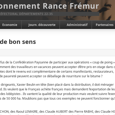
ronnement Rance Frémur
ÉFECTORAL DÉPARTEMENTS 22-35
Economie
Journ. découverte
Administratif
Partenaires
 de bon sens
efus de la Confédération Paysanne de participer aux opérations « coup de poing »
 Comment des travailleurs en vacances peuvent accepter d’être pris en otage dan
dont le revenu est complémentaire de certains manifestants, restaurateurs, 
de pauvreté peuvent accepter ce déballage de nourriture sur le bitume ?
irigeants, Xavier Beulin en tête (bien placé dans la distribution, il doit ménager 
d. Ils veulent que le Français achète français mais demandent l’exportation de leur
t des lobbyistes . Ils vantent la qualité de leur production mais veulent suivre l
es de 50 000 ha. N’oublions pas que tous ces exemples ne peuvent fonctionner qu’
OCHON, des Raoul LEMAIRE, des Claude AUBERT des Pierre RABHI, des Claude HINAR