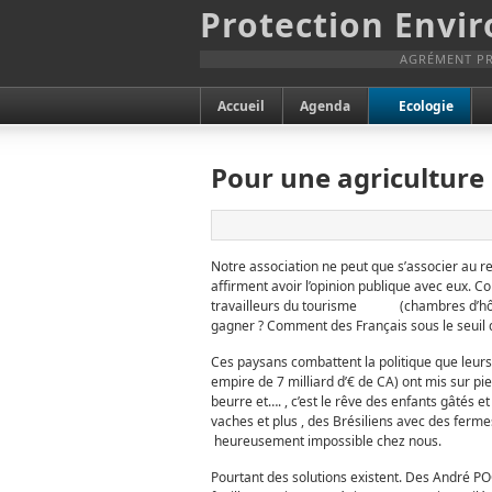
Protection Envi
AGRÉMENT PR
Accueil
Agenda
Ecologie
Pour une agriculture
Notre association ne peut que s’associer au r
affirment avoir l’opinion publique avec eux.
travailleurs du tourisme (chambres d’hôtes 
gagner ? Comment des Français sous le seuil 
Ces paysans combattent la politique que leurs d
empire de 7 milliard d’€ de CA) ont mis sur pie
beurre et…. , c’est le rêve des enfants gâtés e
vaches et plus , des Brésiliens avec des ferm
heureusement impossible chez nous.
Pourtant des solutions existent. Des André P