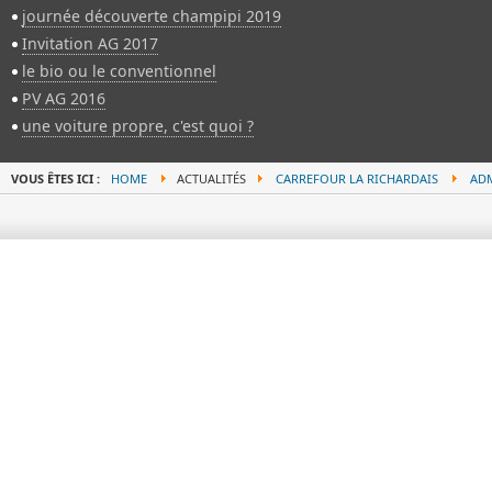
journée découverte champipi 2019
Invitation AG 2017
le bio ou le conventionnel
PV AG 2016
une voiture propre, c'est quoi ?
VOUS ÊTES ICI :
HOME
ACTUALITÉS
CARREFOUR LA RICHARDAIS
ADM